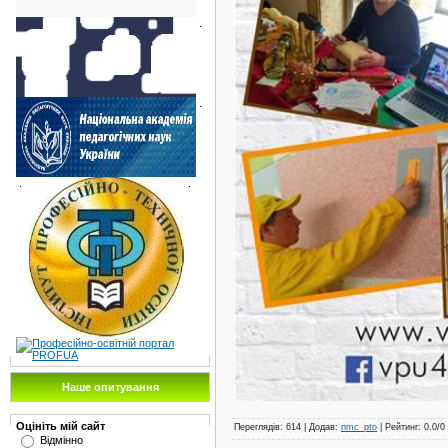
.
.
.
.
Наше опитування
Оцініть мій сайт
Переглядів
:
614
|
Додав
:
nmc_pto
|
Рейтинг
:
0.0
/
0
Відмінно