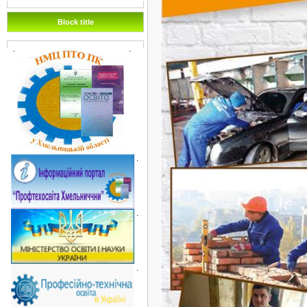
Block title
.
.
.
.
.