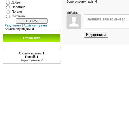
Всього коментарів
:
0
Добре
Непогано
Погано
Увійдіть:
Жахливо
Результати
|
Архів опитувань
Всього відповідей:
8
Відправити
Статистика
Онлайн всього:
1
Гостей:
1
Користувачів:
0