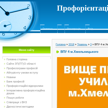
Профорієнтаці
Головна
Реєстрація
Вхід
Головна
»
2018
»
Травень
»
3
» ВПУ 4 м.Х
Меню сайту
ВПУ 4 м.Хмельницького
Головна сторінка
Сайти ЗП(ПТ)О області
Професіограми професій
Абітурієнту-умови вступу
Новини
Банк професій
Профорієнтаційні відеоролики
Інтерактивна профорієнтаційна
дошка
Пошук роботи
Співпраця з ВНЗ
Діагностичні методики