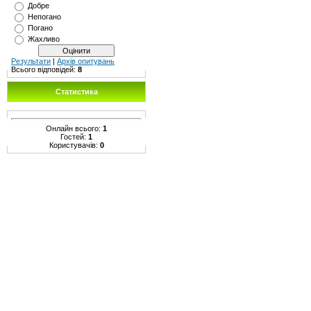
Добре
Непогано
Погано
Жахливо
Результати
|
Архів опитувань
Всього відповідей:
8
Статистика
Онлайн всього:
1
Гостей:
1
Користувачів:
0