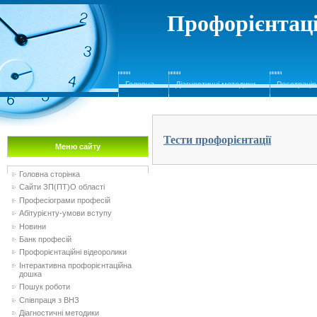
Профорієнтаці
Головна
Діагностичні методики
Реєстрація
Тести профорієнтації
Меню сайту
Головна сторінка
Сайти ЗП(ПТ)О області
Професіограми професій
Абітурієнту-умови вступу
Новини
Банк професій
Профорієнтаційні відеоролики
Інтерактивна профорієнтаційна
дошка
Пошук роботи
Співпраця з ВНЗ
Діагностичні методики