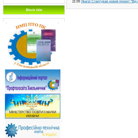
11:05
Увага! Стартував новий проект "Від мр
Block title
.
.
.
.
.