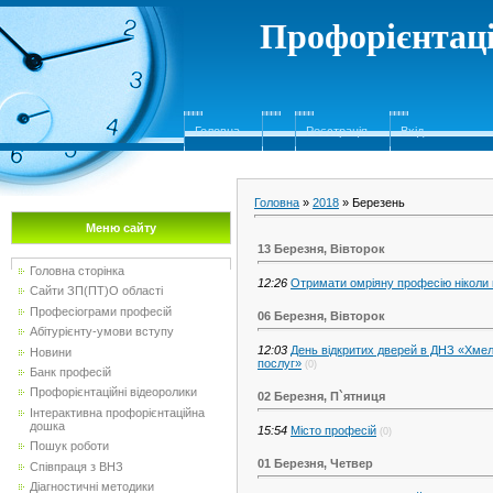
Профорієнтаці
Головна
Реєстрація
Вхід
Головна
»
2018
»
Березень
Меню сайту
13 Березня, Вівторок
Головна сторінка
12:26
Отримати омріяну професію ніколи 
Сайти ЗП(ПТ)О області
Професіограми професій
06 Березня, Вівторок
Абітурієнту-умови вступу
12:03
День відкритих дверей в ДНЗ «Хмел
Новини
послуг»
(0)
Банк професій
Профорієнтаційні відеоролики
02 Березня, П`ятниця
Інтерактивна профорієнтаційна
дошка
15:54
Місто професій
(0)
Пошук роботи
01 Березня, Четвер
Співпраця з ВНЗ
Діагностичні методики