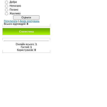
Добре
Непогано
Погано
Жахливо
Результати
|
Архів опитувань
Всього відповідей:
8
Статистика
Онлайн всього:
1
Гостей:
1
Користувачів:
0