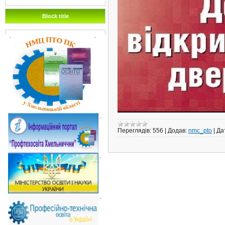
Block title
.
.
.
Переглядів:
556
|
Додав:
nmc_pto
|
Да
.
.