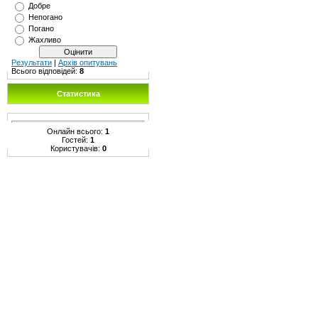
Добре
Непогано
Погано
Жахливо
Результати
|
Архів опитувань
Всього відповідей:
8
Статистика
Онлайн всього:
1
Гостей:
1
Користувачів:
0