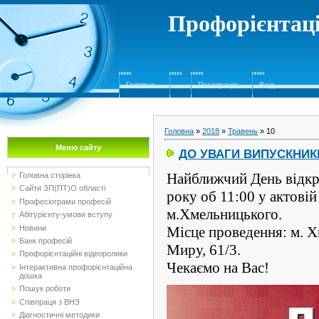
Профорієнтаці
Головна
Реєстрація
Вхід
Головна
»
2018
»
Травень
»
10
Меню сайту
ДО УВАГИ ВИПУСКНИКІВ
Найближчий День відкр
Головна сторінка
Сайти ЗП(ПТ)О області
року об 11:00 у актові
Професіограми професій
м.Хмельницького.
Абітурієнту-умови вступу
Новини
Місце проведення: м. 
Банк професій
Миру, 61/3.
Профорієнтаційні відеоролики
Чекаємо на Вас!
Інтерактивна профорієнтаційна
дошка
Пошук роботи
Співпраця з ВНЗ
Діагностичні методики