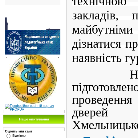
технічною 
.
закладів, 
майбутнім
.
дізнатися пр
наявність г
.
.
НМЦ 
підготовлен
проведення
дверей
Наше опитування
Хмельницько
Оцініть мій сайт
Відмінно