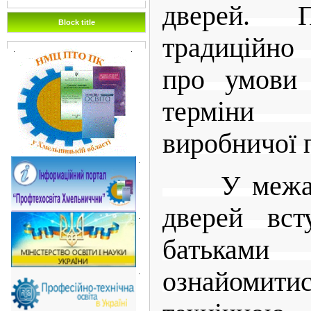
дверей.
Block title
традиційно
.
.
про умови 
терміни
виробничої 
.
У межах д
дверей вст
.
батька
ознайомитис
.