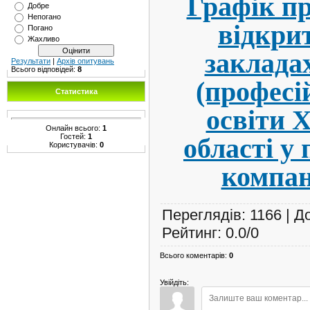
Графік п
Добре
Непогано
відкри
Погано
Жахливо
заклада
Результати
|
Архів опитувань
Всього відповідей:
8
(професі
Статистика
освіти 
Онлайн всього:
1
Гостей:
1
області у 
Користувачів:
0
компан
Переглядів
:
1166
|
Д
Рейтинг
:
0.0
/
0
Всього коментарів
:
0
Увійдіть: