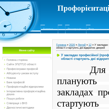
Профорієнтаці
Головна
Реєстрація
Вхід
Головна
»
2020
»
Лютий
»
12
» У закладах 
області стартують дні відкритих дверей
Меню сайту
У закладах професійної (проф
області стартують дні відкри
Головна сторінка
Сайти ЗП(ПТ)О області
Для вст
Професіограми професій
Абітурієнту-умови вступу
планують
Новини
Банк професій
Профорієнтаційні відеоролики
закладах пр
Інтерактивна профорієнтаційна
дошка
Пошук роботи
стартують
Співпраця з ВНЗ
Діагностичні методики