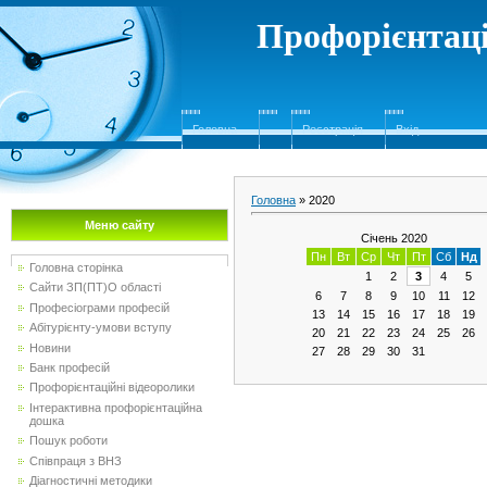
Профорієнтаці
Головна
Реєстрація
Вхід
Головна
»
2020
Меню сайту
Січень 2020
Пн
Вт
Ср
Чт
Пт
Сб
Нд
Головна сторінка
1
2
3
4
5
Сайти ЗП(ПТ)О області
6
7
8
9
10
11
12
Професіограми професій
13
14
15
16
17
18
19
Абітурієнту-умови вступу
20
21
22
23
24
25
26
Новини
27
28
29
30
31
Банк професій
Профорієнтаційні відеоролики
Інтерактивна профорієнтаційна
дошка
Пошук роботи
Співпраця з ВНЗ
Діагностичні методики