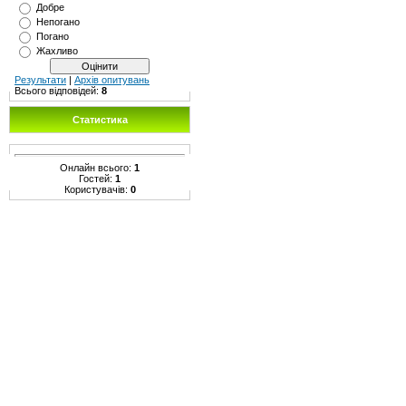
Добре
Непогано
Погано
Жахливо
Результати
|
Архів опитувань
Всього відповідей:
8
Статистика
Онлайн всього:
1
Гостей:
1
Користувачів:
0