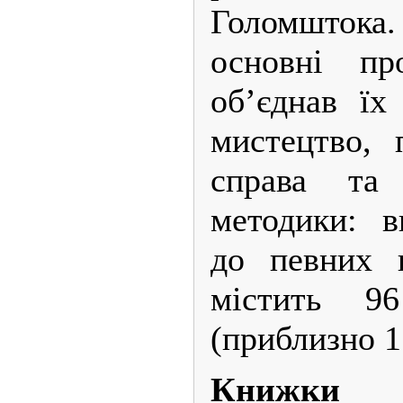
Голомштока
основні пр
об’єднав їх
мистецтво, п
справа та 
методики: в
до певних г
містить 9
(приблизно 1
Книжки