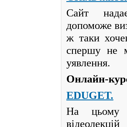
Сайт нада
допоможе виз
ж таки хоче
спершу не 
уявлення.
Онлайн-кур
ЕDUGЕT.
На цьому 
відеолекці