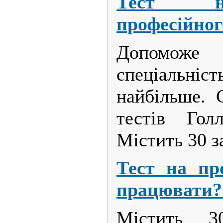
Тест н
професійног
Допоможе
спеціаль
найбільше. 
тестів Гол
Містить 30 з
Тест на пр
працювати?
Містить 3