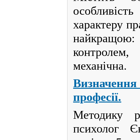
особливіс
характеру пра
найкращо
контролем
механічна.
Визначенн
професії.
Методику р
психолог Є