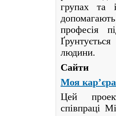
групах та і
допомагаю
професія пі
Ґрунтуєтьс
людини.
Сайти
Моя кар’єра
Цей проек
співпраці Мі