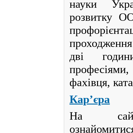
науки Укр
розвитку О
профоріє
проходження
дві годин
професіям
фахівця, кат
Кар’єра
На сайт
ознайомити