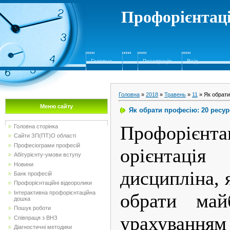
Профорієнтаці
Головна
Реєстрація
Вхід
Головна
»
2018
»
Травень
»
11
» Як обрати
Меню сайту
Як обрати професію: 20 ресур
Профорієнта
Головна сторінка
Сайти ЗП(ПТ)О області
Професіограми професій
орієнтац
Абітурієнту-умови вступу
Новини
дисципліна, 
Банк професій
Профорієнтаційні відеоролики
Інтерактивна профорієнтаційна
обрати ма
дошка
Пошук роботи
урахуванням
Співпраця з ВНЗ
Діагностичні методики