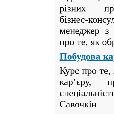
різних пр
бізнес-конс
менеджер з 
про те, як об
Побудова ка
Курс про те,
кар’єру, 
спеціальніс
Савочкін 