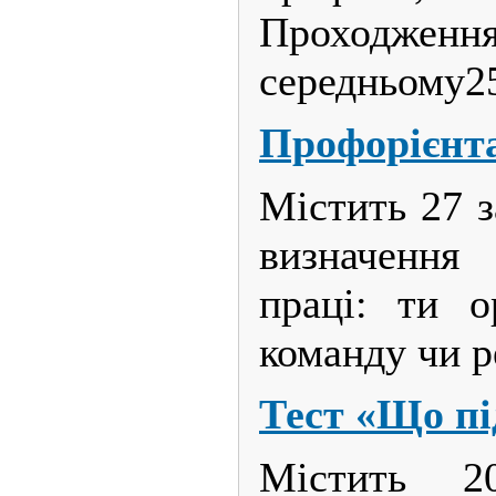
Проходжен
середньому2
Профорієнта
Містить 27 з
визначення 
праці: ти о
команду чи р
Тест «Що пі
Містить 2