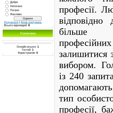
Добре
професії. Л
Непогано
Погано
Жахливо
відповідно 
Результати
|
Архів опитувань
Всього відповідей:
8
більше ш
Статистика
професій
Онлайн всього:
1
Гостей:
1
залишитися 
Користувачів:
0
вибором. Го
із 240 запит
допомагають
тип особист
професії, ба