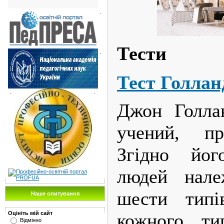
.
Тести
.
Тест Голлан
.
.
Джон Голла
учений, пр
Згідно йог
людей нале
шести типі
Наше опитування
кожного ти
Оцініть мій сайт
Відмінно