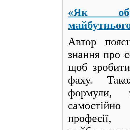
«Як обр
майбутньог
Автор пояс
знання про с
щоб зробити
фаху. Так
формули,
самостійн
професії