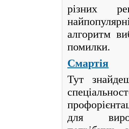
різних ре
найпопулярн
алгоритм ви
помилки.
Смартія
Тут знайде
спеціаль
профорієнтац
для виро