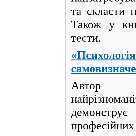
та скласти п
Також у кни
тести.
«Психолог
самовизнач
Автор р
найрізномані
демонстру
професійни