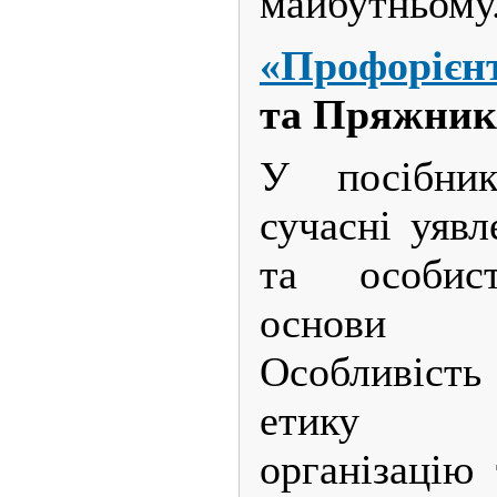
майбутньому
«Профорієн
та Пряжник
У посібни
сучасні уяв
та особист
основи п
Особливіст
етику про
організацію