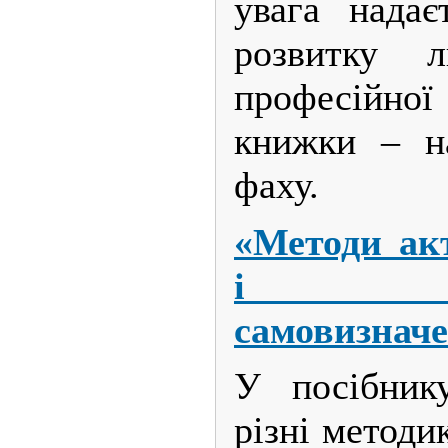
увага надає
розвитку 
професійної
книжки – на
фаху.
«Методи акт
і про
самовизнач
У посібник
різні методи