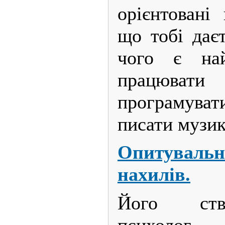
орієнтовані
що тобі дає
чого є най
працюва
програмува
писати музик
Опитуваль
нахилів.
Його ств
психолог