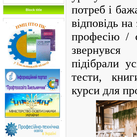
потреб і ба
Block title
відповідь на
.
.
професію / 
звернувся
підібрали ус
.
тести, книг
курси для пр
.
.