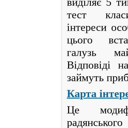
виділяє 5 ти
тест клас
інтереси осо
цього вст
галузь май
Відповіді н
займуть приб
Карта інтере
Це модифі
радянсь