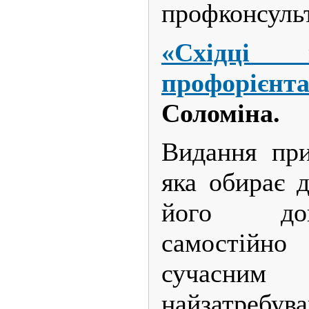
профконсуль
«Східці 
профорієнта
Соломіна.
Видання при
яка обирає 
його до
самостійн
сучасним
найзатребув