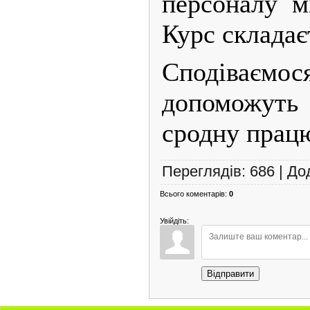
персоналу м
Курс складаєт
Сподіваєм
допоможуть 
сродну прац
Переглядів
:
686
|
До
Всього коментарів
:
0
Увійдіть:
Відправити