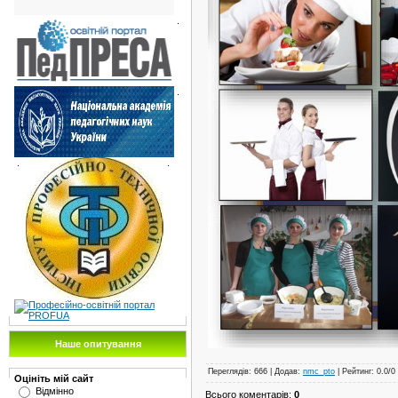
.
.
.
.
Наше опитування
Переглядів
:
666
|
Додав
:
nmc_pto
|
Рейтинг
:
0.0
/
0
Оцініть мій сайт
Відмінно
Всього коментарів
:
0