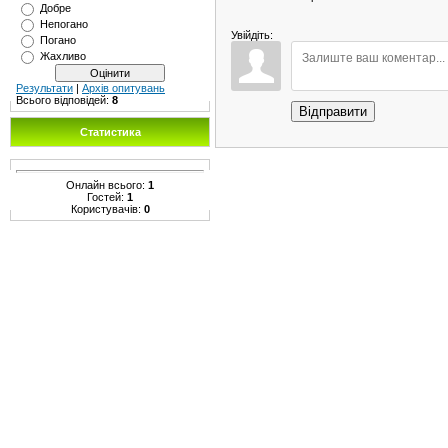
Добре
Непогано
Увійдіть:
Погано
Жахливо
Результати
|
Архів опитувань
Всього відповідей:
8
Відправити
Статистика
Онлайн всього:
1
Гостей:
1
Користувачів:
0