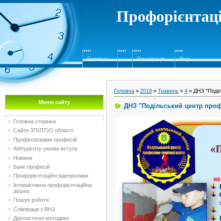
Профорієнтаці
Головна
Реєстрація
Вхід
Головна
»
2018
»
Травень
»
4
» ДНЗ "Поділ
Меню сайту
ДНЗ "Подільський центр профе
Головна сторінка
Сайти ЗП(ПТ)О області
Професіограми професій
Абітурієнту-умови вступу
Новини
Банк професій
Профорієнтаційні відеоролики
Інтерактивна профорієнтаційна
дошка
Пошук роботи
Співпраця з ВНЗ
Діагностичні методики