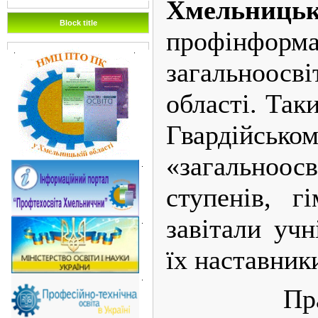
Хмельницьк
Block title
профінформ
.
.
загальноо
області. Так
Гвардій
«загальноос
.
ступенів, г
завітали учн
.
їх наставник
.
Працівн