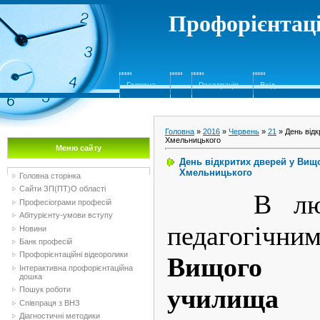
Профорієнтаці
Головна
Реєстрація
Вхід
Головна
»
2016
»
Червень
»
21
» День від
Хмельницького
Меню сайту
День відкритих дверей у Ви
Хмельницького
Головна сторінка
Сайти ЗП(ПТ)О області
В лютом
Професіограми професій
Абітурієнту-умови вступу
педагогічн
Новини
Банк професій
Профорієнтаційні відеоролики
Вищого 
Інтерактивна профорієнтаційна
дошка
училищ
Пошук роботи
Співпраця з ВНЗ
Діагностичні методики