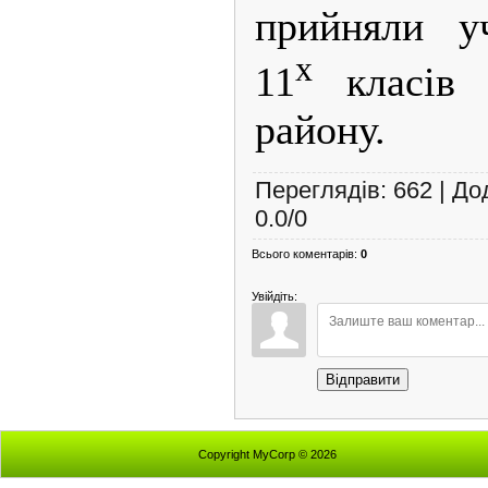
прийняли у
х
11
класів 
району.
Переглядів
:
662
|
До
0.0
/
0
Всього коментарів
:
0
Увійдіть:
Відправити
Copyright MyCorp © 2026