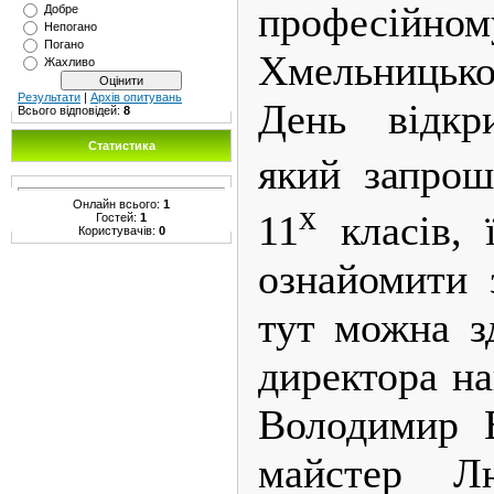
професійном
Добре
Непогано
Погано
Хмельницьк
Жахливо
Результати
|
Архів опитувань
День відкр
Всього відповідей:
8
Статистика
який запрош
Онлайн всього:
1
х
11
класів, ї
Гостей:
1
Користувачів:
0
ознайомити 
тут можна з
директора на
Володимир 
майстер Л