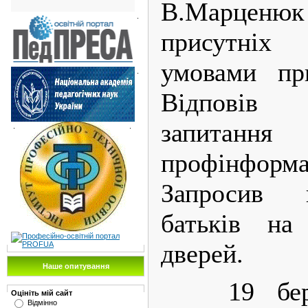
В.Марцен
.
присутні
умовами пр
.
Відповів
запитан
.
.
профінформ
Запросив в
батьків на
дверей.
Наше опитування
19 бере
Оцініть мій сайт
Відмінно