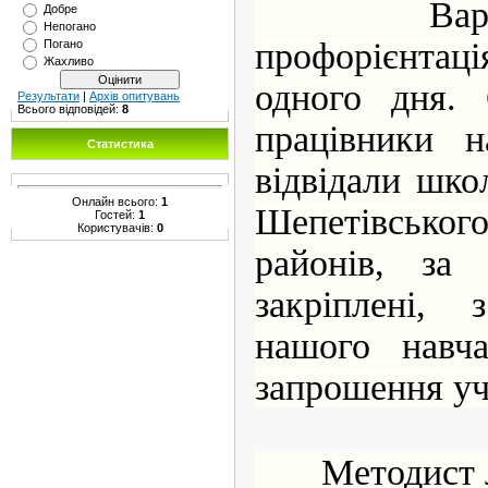
Варто з
Добре
Непогано
профорієнтац
Погано
Жахливо
одного дня. 
Результати
|
Архів опитувань
Всього відповідей:
8
працівники н
Статистика
відвідали шко
Онлайн всього:
1
Шепетівськог
Гостей:
1
Користувачів:
0
районів, за
закріплені,
нашого навча
запрошення уч
Методист 