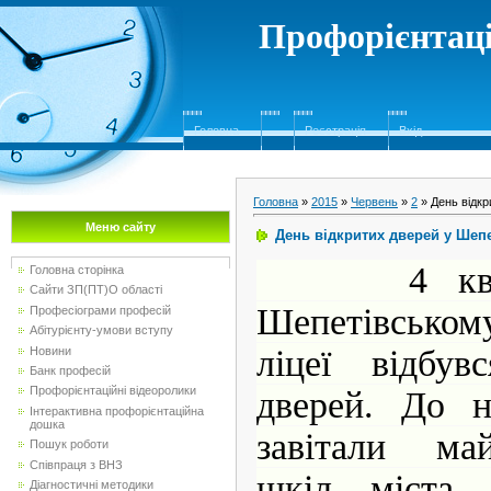
Профорієнтаці
Головна
Реєстрація
Вхід
Головна
»
2015
»
Червень
»
2
» День відкр
Меню сайту
День відкритих дверей у Шеп
4 квітня
Головна сторінка
Сайти ЗП(ПТ)О області
Шепетівськ
Професіограми професій
Абітурієнту-умови вступу
ліцеї відбув
Новини
Банк професій
Профорієнтаційні відеоролики
дверей. До н
Інтерактивна профорієнтаційна
дошка
завітали ма
Пошук роботи
Співпраця з ВНЗ
шкіл міста 
Діагностичні методики