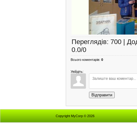
Переглядів
:
700
|
До
0.0
/
0
Всього коментарів
:
0
Увійдіть:
Відправити
Copyright MyCorp © 2026