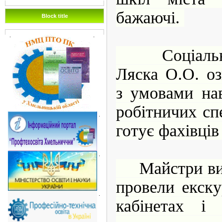
бажаючі.
Block title
.
.
Соціальний
Ляска О.О. о
з умовами на
робітничих сп
.
готує фахівці
.
Майстри вир
провели екск
.
кабінетах і 