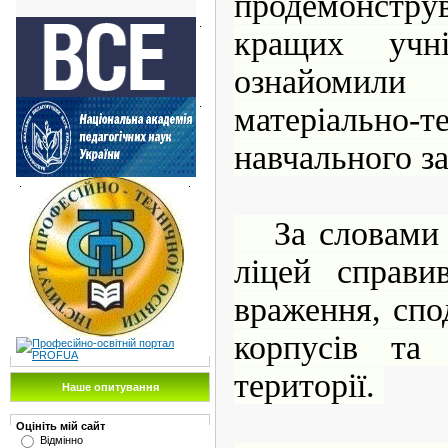
продемонст
.
кращих учн
ознайомил
.
матеріально
навчального з
.
.
За словами г
ліцей справи
враження, сп
корпусів та
території.
Наше опитування
Оцініть мій сайт
Відмінно